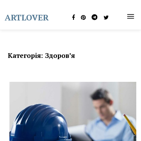
Skip
to
ARTLOVER
content
TOG
NAVI
Категорія:
Здоров’я