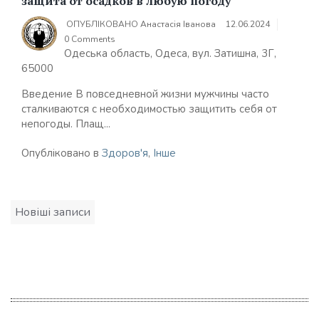
защита от осадков в любую погоду
ОПУБЛІКОВАНО
Анастасія Іванова
12.06.2024
0 Comments
Одеська область, Одеса, вул. Затишна, 3Г,
65000
Введение В повседневной жизни мужчины часто
сталкиваются с необходимостью защитить себя от
непогоды. Плащ...
Опубліковано в
Здоров'я
,
Інше
Навігація
Новіші записи
за
записами