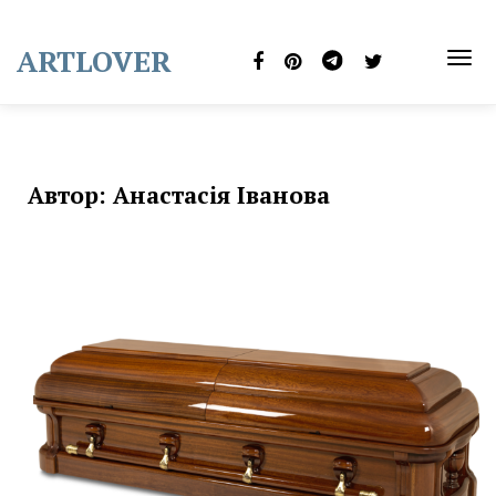
Skip
to
ARTLOVER
content
TOG
NAVI
Автор:
Анастасія Іванова