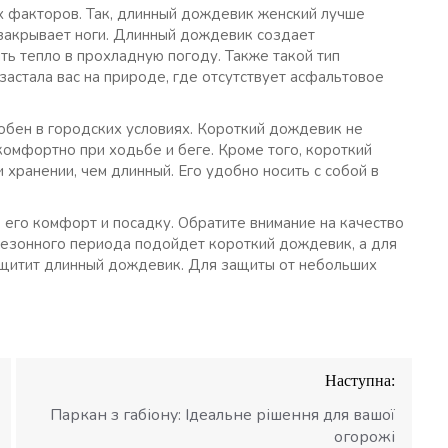
их факторов. Так, длинный дождевик женский лучше
 закрывает ноги. Длинный дождевик создает
ть тепло в прохладную погоду. Также такой тип
астала вас на природе, где отсутствует асфальтовое
обен в городских условиях. Короткий дождевик не
комфортно при ходьбе и беге. Кроме того, короткий
 хранении, чем длинный. Его удобно носить с собой в
его комфорт и посадку. Обратите внимание на качество
сезонного периода подойдет короткий дождевик, а для
ащитит длинный дождевик. Для защиты от небольших
Наступна:
Паркан з габіону: Ідеальне рішення для вашої
огорожі