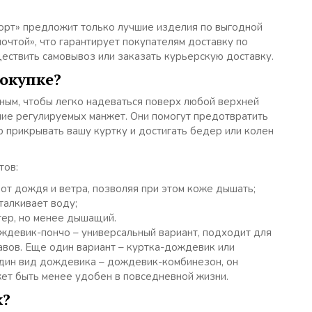
форт» предложит только лучшие изделия по выгодной
почтой», что гарантирует покупателям доставку по
ществить самовывоз или заказать курьерскую доставку.
окупке?
ым, чтобы легко надеваться поверх любой верхней
чие регулируемых манжет. Они помогут предотвратить
 прикрывать вашу куртку и достигать бедер или колен
тов:
от дождя и ветра, позволяя при этом коже дышать;
талкивает воду;
тер, но менее дышащий.
ождевик-пончо – универсальный вариант, подходит для
авов. Еще один вариант – куртка-дождевик или
один вид дождевика – дождевик-комбинезон, он
ет быть менее удобен в повседневной жизни.
к?