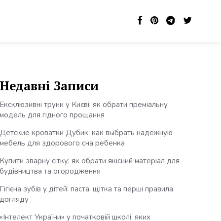
Недавні Записи
Ексклюзивні труни у Києві: як обрати преміальну
модель для гідного прощання
Детские кроватки Дубик: как выбрать надежную
мебель для здорового сна ребенка
Купити зварну сітку: як обрати якісний матеріал для
будівництва та огородження
Гігієна зубів у дітей: паста, щітка та перші правила
догляду
«Інтелект України» у початковій школі: яких