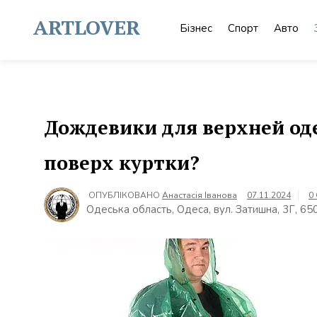
Skip
to
ARTLOVER
Бізнес
Спорт
Авто
content
Дождевики для верхней од
поверх куртки?
ОПУБЛІКОВАНО
Анастасія Іванова
07.11.2024
0
Одеська область, Одеса, вул. Затишна, 3Г, 65