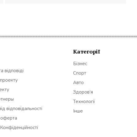
Категорії
Бізнес
а відповіді
Спорт
 проекту
Авто
оекту
Здоров’я
ртнеры
Технології
ід відповідальності
Інше
 оферта
 Конфіденційності