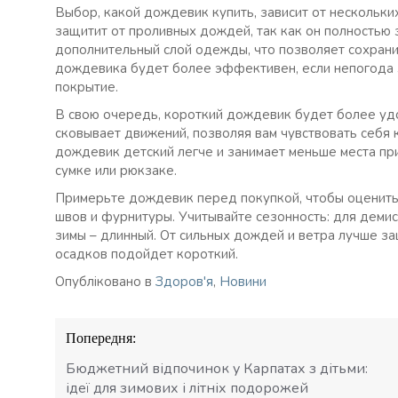
Выбор, какой дождевик купить, зависит от нескольк
защитит от проливных дождей, так как он полностью
дополнительный слой одежды, что позволяет сохрани
дождевика будет более эффективен, если непогода з
покрытие.
В свою очередь, короткий дождевик будет более уд
сковывает движений, позволяя вам чувствовать себя 
дождевик детский легче и занимает меньше места при
сумке или рюкзаке.
Примерьте дождевик перед покупкой, чтобы оценить 
швов и фурнитуры. Учитывайте сезонность: для деми
зимы – длинный. От сильных дождей и ветра лучше з
осадков подойдет короткий.
Опубліковано в
Здоров'я
,
Новини
Навігація
Попередня:
записів
Бюджетний відпочинок у Карпатах з дітьми:
ідеї для зимових і літніх подорожей