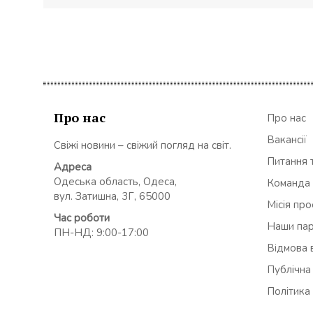
Про нас
Про нас
Вакансії
Свіжі новини – свіжий погляд на світ.
Питання т
Адреса
Одеська область, Одеса,
Команда
вул. Затишна, 3Г, 65000
Місія пр
Час роботи
Наши па
ПН-НД: 9:00-17:00
Відмова в
Публічна
Політика