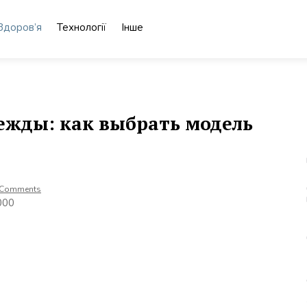
Здоров’я
Технології
Інше
ежды: как выбрать модель
 Comments
000