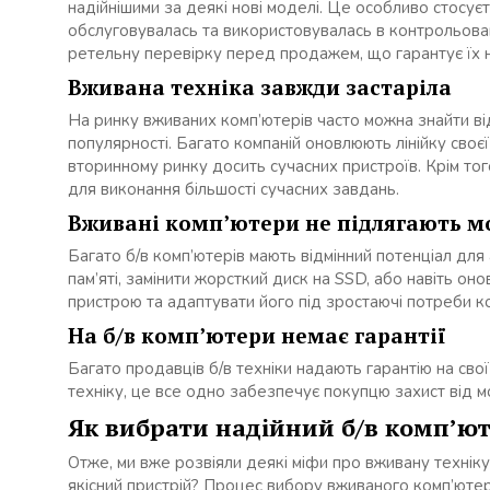
надійнішими за деякі нові моделі. Це особливо стосує
обслуговувалась та використовувалась в контрольовани
ретельну перевірку перед продажем, що гарантує їх н
Вживана техніка завжди застаріла
На ринку вживаних комп’ютерів часто можна знайти від
популярності. Багато компаній оновлюють лінійку своє
вторинному ринку досить сучасних пристроїв. Крім того
для виконання більшості сучасних завдань.
Вживані комп’ютери не підлягають м
Багато б/в комп’ютерів мають відмінний потенціал для
пам’яті, замінити жорсткий диск на SSD, або навіть 
пристрою та адаптувати його під зростаючі потреби к
На б/в комп’ютери немає гарантії
Багато продавців б/в техніки надають гарантію на сво
техніку, це все одно забезпечує покупцю захист від 
Як вибрати надійний б/в комп’ют
Отже, ми вже розвіяли деякі міфи про вживану техніку
якісний пристрій? Процес вибору вживаного комп’ютера