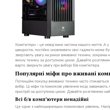
Комп’ютери – це невід’ємна частина нашого життя. А у 
швидкістю, постійно оновлювати свої гаджети може бу
звертають увагу на ринок вживаної техніки, зокрема 
якісну техніку за доступною ціною. Давайте розглянем
варто звернути увагу при виборі б/в комп’ютера.
Популярні міфи про вживані ком
Потенційні покупці вживаної техніки часто стикаються
вибір. Ці міфи та помилкові уявлення іноді заважають
пристрій за доступною ціною. Давайте розглянемо най
Всі б/в комп’ютери ненадійні
Це одне з найпоширеніших помилкових уявлень. Наспр