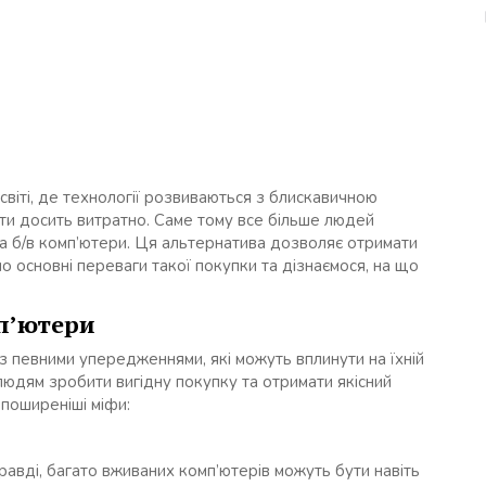
світі, де технології розвиваються з блискавичною
ти досить витратно. Саме тому все більше людей
на б/в комп’ютери. Ця альтернатива дозволяє отримати
о основні переваги такої покупки та дізнаємося, на що
п’ютери
 з певними упередженнями, які можуть вплинути на їхній
 людям зробити вигідну покупку та отримати якісний
поширеніші міфи:
авді, багато вживаних комп’ютерів можуть бути навіть