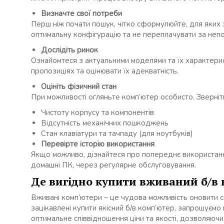
Визначте свої потреби
Перш ніж почати пошук, чітко сформулюйте, для яких
оптимальну конфігурацію та не переплачувати за непот
Дослідіть ринок
Ознайомтеся з актуальними моделями та їх характери
пропозиціях та оцінювати їх адекватність.
Оцініть фізичний стан
При можливості огляньте комп’ютер особисто. Зверніть
Чистоту корпусу та компонентів
Відсутність механічних пошкоджень
Стан клавіатури та тачпаду (для ноутбуків)
Перевірте історію використання
Якщо можливо, дізнайтеся про попереднє використання 
домашні ПК, через регулярне обслуговування.
Де вигідно купити вживаний б/в
Вживані комп’ютери – це чудова можливість оновити с
зацікавлені купити якісний б/в комп’ютер, запрошуємо в
оптимальне співвідношення ціни та якості, дозволяюч