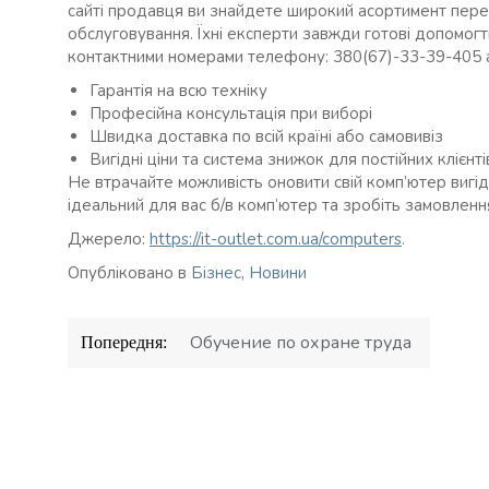
сайті продавця ви знайдете широкий асортимент перев
обслуговування. Їхні експерти завжди готові допомогти
контактними номерами телефону: 380(67)-33-39-405 аб
Гарантія на всю техніку
Професійна консультація при виборі
Швидка доставка по всій країні або самовивіз
Вигідні ціни та система знижок для постійних клієнті
Не втрачайте можливість оновити свій комп’ютер вигідно
ідеальний для вас б/в комп’ютер та зробіть замовленн
Джерело:
https://it-outlet.com.ua/computers
.
Опубліковано в
Бізнес
,
Новини
Навігація
Обучение по охране труда
Попередня:
записів