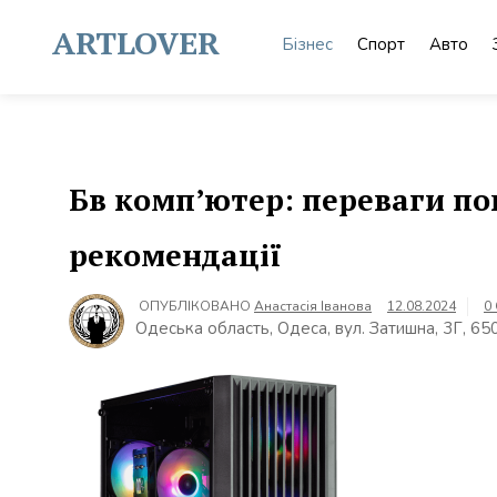
Skip
to
ARTLOVER
Бізнес
Спорт
Авто
content
Бв комп’ютер: переваги по
рекомендації
ОПУБЛІКОВАНО
Анастасія Іванова
12.08.2024
0
Одеська область, Одеса, вул. Затишна, 3Г, 65