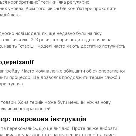
ться корпоративної техніки, яка регулярно
х умовах. Крім того, якісні б/в комп’ютери проходять
адійність.
носно нові моделі, які ще недавно були на піку
ї техніки кожні 2-3 роки, що призводить до появи на
, навіть “старіші” моделі часто мають достатню потужність
одернізації
 апгрейду. Часто можна легко збільшити об’єм оперативної
оновити процесор. Це дозволяє продовжити термін служби
ористувача.
ї товари. Хоча термін може бути меншим, ніж на нову
можливих несправностей.
ер: покрокова інструкція
 та переконались, що це вигідно. Проте як же вибрати
 вимагає уважності та знання певних нюансів, а саме: