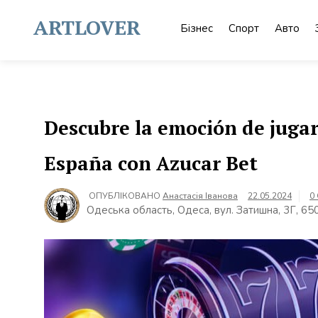
Skip
to
ARTLOVER
Бізнес
Спорт
Авто
content
Descubre la emoción de jugar
España con Azucar Bet
ОПУБЛІКОВАНО
Анастасія Іванова
22.05.2024
0
Одеська область, Одеса, вул. Затишна, 3Г, 65