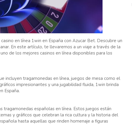
 casino en línea 1win en España con Azucar Bet. Descubre un
ar. En este artículo, te llevaremos a un viaje a través de la
 uno de los mejores casinos en línea disponibles para los
ue incluyen tragamonedas en línea, juegos de mesa como el
 gráficos impresionantes y una jugabilidad fluida, 1win brinda
en España.
as tragamonedas españolas en línea. Estos juegos están
mas y gráficos que celebran la rica cultura y la historia del
española hasta aquellas que rinden homenaje a figuras