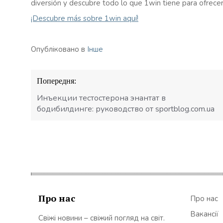
diversión y descubre todo lo que 1win tiene para ofrecer
¡Descubre más sobre 1win aquí!
Опубліковано в
Інше
Навігація
Попередня:
записів
Инъекции тестостерона энантат в
бодибилдинге: руководство от sportblog.com.ua
Про нас
Про нас
Вакансії
Свіжі новини – свіжий погляд на світ.