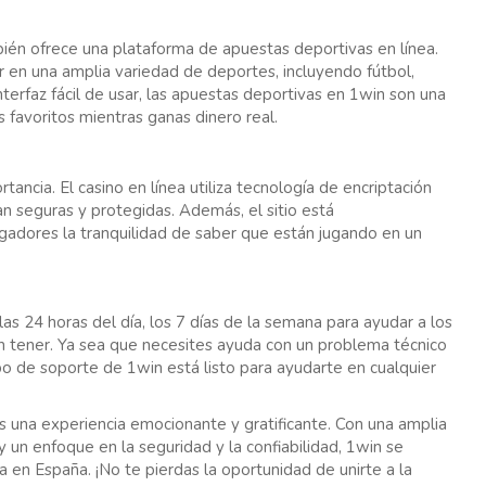
ién ofrece una plataforma de apuestas deportivas en línea.
 en una amplia variedad de deportes, incluyendo fútbol,
terfaz fácil de usar, las apuestas deportivas en 1win son una
 favoritos mientras ganas dinero real.
tancia. El casino en línea utiliza tecnología de encriptación
n seguras y protegidas. Además, el sitio está
gadores la tranquilidad de saber que están jugando en un
las 24 horas del día, los 7 días de la semana para ayudar a los
n tener. Ya sea que necesites ayuda con un problema técnico
o de soporte de 1win está listo para ayudarte en cualquier
s una experiencia emocionante y gratificante. Con una amplia
un enfoque en la seguridad y la confiabilidad, 1win se
a en España. ¡No te pierdas la oportunidad de unirte a la