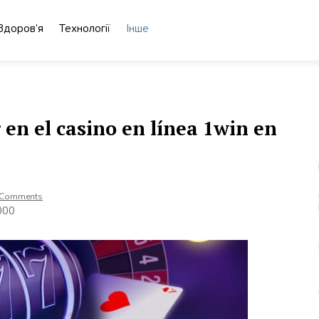
Здоров’я
Технології
Інше
 en el casino en línea 1win en
 Comments
000