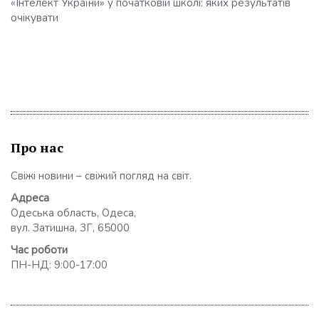
«Інтелект України» у початковій школі: яких результатів
очікувати
Про нас
Свіжі новини – свіжий погляд на світ.
Адреса
Одеська область, Одеса,
вул. Затишна, 3Г, 65000
Час роботи
ПН-НД: 9:00-17:00