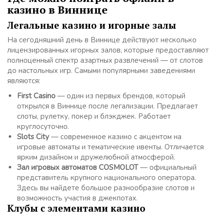
казино в Виннице
Легальные казино и игорные залы
На сегодняшний день в Виннице действуют несколько
лицензированных игорных залов, которые предоставляют
полноценный спектр азартных развлечений — от слотов
до настольных игр. Самыми популярными заведениями
являются:
First Casino
— один из первых брендов, который
открылся в Виннице после легализации. Предлагает
слоты, рулетку, покер и блэкджек. Работает
круглосуточно.
Slots City
— современное казино с акцентом на
игровые автоматы и тематические ивенты. Отличается
ярким дизайном и дружелюбной атмосферой.
Зал игровых автоматов COSMOLOT
— официальный
представитель крупного национального оператора.
Здесь вы найдете большое разнообразие слотов и
возможность участия в джекпотах.
Клубы с элементами казино