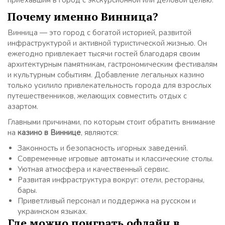
Почему именно Винница?
Винница — это город с богатой историей, развитой
инфраструктурой и активной туристической жизнью. Он
ежегодно привлекает тысячи гостей благодаря своим
архитектурным памятникам, гастрономическим фестивалям
и культурным событиям. Добавление легальных казино
только усилило привлекательность города для взрослых
путешественников, желающих совместить отдых с
азартом.
Главными причинами, по которым стоит обратить внимание
на
казино в Виннице
, являются:
Законность и безопасность игорных заведений.
Современные игровые автоматы и классические столы.
Уютная атмосфера и качественный сервис.
Развитая инфраструктура вокруг: отели, рестораны,
бары.
Приветливый персонал и поддержка на русском и
украинском языках.
Где можно поиграть офлайн в