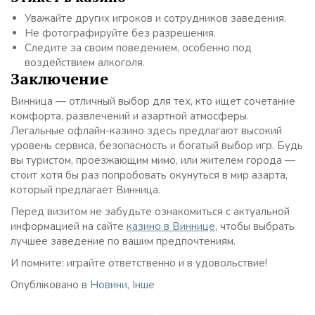
Уважайте других игроков и сотрудников заведения.
Не фотографируйте без разрешения.
Следите за своим поведением, особенно под
воздействием алкоголя.
Заключение
Винница — отличный выбор для тех, кто ищет сочетание
комфорта, развлечений и азартной атмосферы.
Легальные офлайн-казино здесь предлагают высокий
уровень сервиса, безопасность и богатый выбор игр. Будь
вы туристом, проезжающим мимо, или жителем города —
стоит хотя бы раз попробовать окунуться в мир азарта,
который предлагает Винница.
Перед визитом не забудьте ознакомиться с актуальной
информацией на сайте
казино в Виннице
, чтобы выбрать
лучшее заведение по вашим предпочтениям.
И помните: играйте ответственно и в удовольствие!
Опубліковано в
Новини
,
Інше