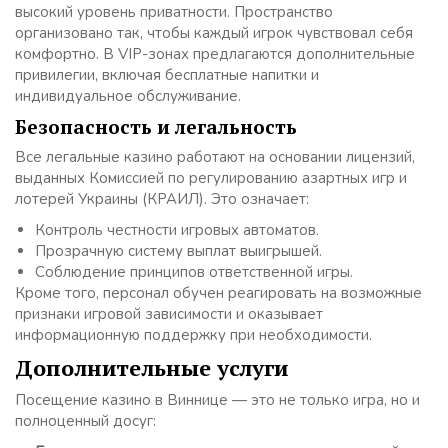
высокий уровень приватности. Пространство
организовано так, чтобы каждый игрок чувствовал себя
комфортно. В VIP-зонах предлагаются дополнительные
привилегии, включая бесплатные напитки и
индивидуальное обслуживание.
Безопасность и легальность
Все легальные казино работают на основании лицензий,
выданных Комиссией по регулированию азартных игр и
лотерей Украины (КРАИЛ). Это означает:
Контроль честности игровых автоматов.
Прозрачную систему выплат выигрышей.
Соблюдение принципов ответственной игры.
Кроме того, персонал обучен реагировать на возможные
признаки игровой зависимости и оказывает
информационную поддержку при необходимости.
Дополнительные услуги
Посещение казино в Виннице — это не только игра, но и
полноценный досуг: