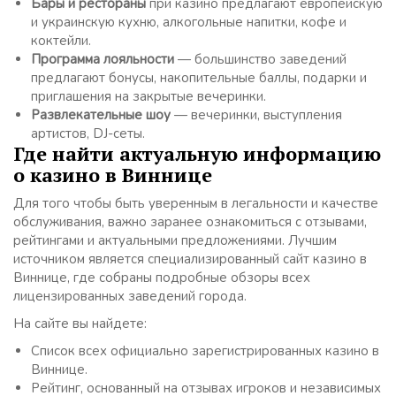
Бары и рестораны
при казино предлагают европейскую
и украинскую кухню, алкогольные напитки, кофе и
коктейли.
Программа лояльности
— большинство заведений
предлагают бонусы, накопительные баллы, подарки и
приглашения на закрытые вечеринки.
Развлекательные шоу
— вечеринки, выступления
артистов, DJ-сеты.
Где найти актуальную информацию
о казино в Виннице
Для того чтобы быть уверенным в легальности и качестве
обслуживания, важно заранее ознакомиться с отзывами,
рейтингами и актуальными предложениями. Лучшим
источником является специализированный сайт казино в
Виннице, где собраны подробные обзоры всех
лицензированных заведений города.
На сайте вы найдете:
Список всех официально зарегистрированных казино в
Виннице.
Рейтинг, основанный на отзывах игроков и независимых