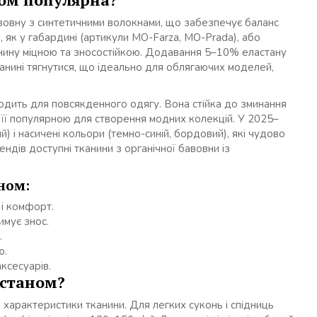
вовну з синтетичними волокнами, що забезпечує баланс
 як у габардині (артикули MO-Farza, MO-Prada), або
канину міцною та зносостійкою. Додавання 5–10% еластану
канині тягнутися, що ідеально для облягаючих моделей,
ходить для повсякденного одягу. Вона стійка до зминання
 її популярною для створення модних колекцій. У 2025–
й) і насичені кольори (темно-синій, бордовий), які чудово
ндів доступні тканини з органічної бавовни із
ном:
 і комфорт.
имує знос.
.
ю.
аксесуарів.
астаном?
 характеристики тканини. Для легких суконь і спідниць