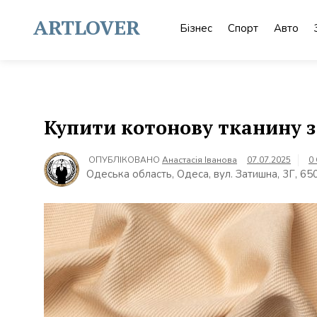
Skip
to
ARTLOVER
Бізнес
Спорт
Авто
content
Купити котонову тканину з
ОПУБЛІКОВАНО
Анастасія Іванова
07.07.2025
0
Одеська область, Одеса, вул. Затишна, 3Г, 65