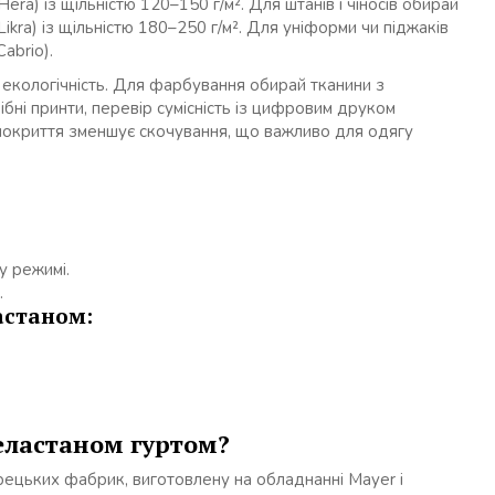
era) із щільністю 120–150 г/м². Для штанів і чіносів обирай
kra) із щільністю 180–250 г/м². Для уніформи чи піджаків
abrio).
екологічність. Для фарбування обирай тканини з
бні принти, перевір сумісність із цифровим друком
е покриття зменшує скочування, що важливо для одягу
у режимі.
.
астаном:
еластаном гуртом?
урецьких фабрик, виготовлену на обладнанні Mayer і