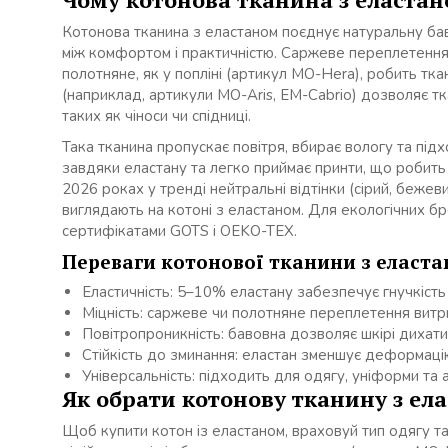
Котонова тканина з еластаном поєднує натуральну ба
між комфортом і практичністю. Саржеве переплетення,
полотняне, як у попліні (артикул MO-Hera), робить т
(наприклад, артикули MO-Aris, EM-Cabrio) дозволяє т
таких як чіноси чи спідниці.
Така тканина пропускає повітря, вбирає вологу та під
завдяки еластану та легко приймає принти, що робить
2026 роках у тренді нейтральні відтінки (сірий, бежеви
виглядають на котоні з еластаном. Для екологічних бре
сертифікатами GOTS і OEKO-TEX.
Переваги котонової тканини з еласта
Еластичність: 5–10% еластану забезпечує гнучкість
Міцність: саржеве чи полотняне переплетення витр
Повітропроникність: бавовна дозволяє шкірі дихати
Стійкість до зминання: еластан зменшує деформаці
Універсальність: підходить для одягу, уніформи та 
Як обрати котонову тканину з ел
Щоб купити котон із еластаном, враховуй тип одягу та