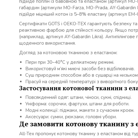
підійде поплін із бавовною та еластаном (артикул MO-H
габардин (артикули MO-Farza, MO-Prada, AY-Gabardin Li
підійде міцніший котон із 5–8% еластану (артикул EM-C
Сертифікати GOTS і OEKO-TEX гарантують безпеку та 
реактивною фарбою для стійкості кольору. Якщо потрі
(наприклад, артикул AY-Gabardin Likra). Антипілінгов
щоденного використання.
Догляд за котоновою тканиною з еластаном:
Пери при 30–40°C у делікатному режимі.
Використовуй м’які миючі засоби без відбілювачів.
Суш природним способом або в сушарці на низьком
Прасуй на середній температурі з виворітного боку
Застосування котонової тканини з ел
Повсякденний одяг: штани, чіноси, сукні, спідниці.
Уніформа: сорочки, фартухи, штани для роботи.
Модні колекції: піджаки, жакети з сучасним кроєм.
Аксесуари: сумки, рюкзаки, головні убори.
Де замовити котонову тканину з 
All-Tex пропонує котонову тканину з еластаном від т