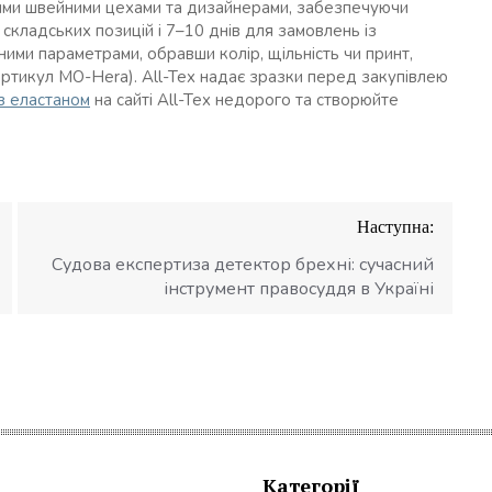
ськими швейними цехами та дизайнерами, забезпечуючи
я складських позицій і 7–10 днів для замовлень із
ими параметрами, обравши колір, щільність чи принт,
артикул MO-Hera). All-Tex надає зразки перед закупівлею
з еластаном
на сайті All-Tex недорого та створюйте
Наступна:
Судова експертиза детектор брехні: сучасний
інструмент правосуддя в Україні
Категорії