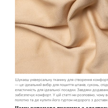
Шукаєш універсальну тканину для створення комфортн
— це ідеальний вибір для пошиття штанів, суконь, спідни
еластичність для ідеальної посадки. Завдяки додаван
забезпечує комфорт. У цій статті ми розповімо, чому в
полотно та де купити його гуртом недорого з доставко
Чому котонова тканина з еласта