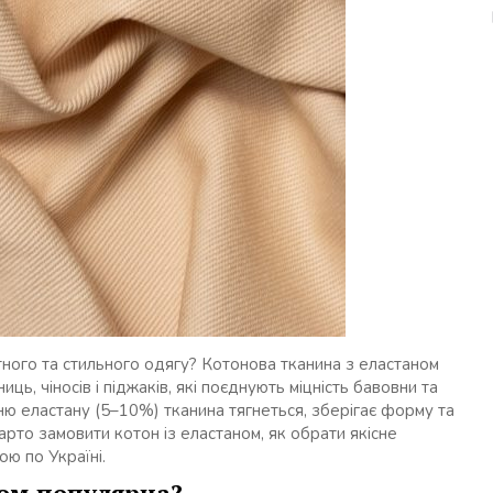
ого та стильного одягу? Котонова тканина з еластаном
ць, чіносів і піджаків, які поєднують міцність бавовни та
ню еластану (5–10%) тканина тягнеться, зберігає форму та
арто замовити котон із еластаном, як обрати якісне
ю по Україні.
ном популярна?