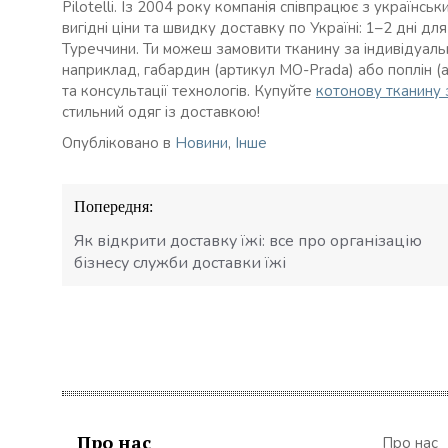
Pilotelli. Із 2004 року компанія співпрацює з україн
вигідні ціни та швидку доставку по Україні: 1–2 дні дл
Туреччини. Ти можеш замовити тканину за індивідуальн
наприклад, габардин (артикул MO-Prada) або поплін (
та консультації технологів. Купуйте
котонову тканину 
стильний одяг із доставкою!
Опубліковано в
Новини
,
Інше
Навігація
Попередня:
записів
Як відкрити доставку їжі: все про організацію
бізнесу служби доставки їжі
Про нас
Про нас