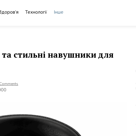
Здоров’я
Технології
Інше
к та стильні навушники для
 Comments
000