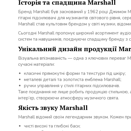
Історія та спадщина Marshall
Бренд Marshall був заснований у 1962 році Джимом М
гітарні підсилювачі для музикантів світового рівня, с
Marshall став культовим брендом у світі музики, відо
Сьогодні Marshall пропонує широкий асортимент аудіо
систем та навушників, поєднуючи спадщину бренду з с
Унікальний дизайн продукції Mar
Візуальна впізнаваність — одна з ключових переваг Ma
сучасні матеріали:
класичні прямокутні форми та текстури під шкіру;
металеві деталі та золотиста емблема Marshall;
ручки управління у стилі гітарних підсилювачів.
Таке поєднання не лише робить продукцію стильною, а
інтер’єр, створюючи атмосферу музичного свята.
Якість звуку Marshall
Marshall відомий своїм легендарним звуком. Кожен пр
чисті високі та глибокі баси;