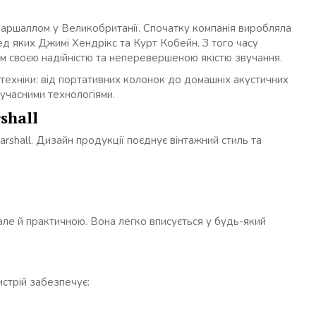
аршаллом у Великобританії. Спочатку компанія виробляла
еред яких Джимі Хендрікс та Курт Кобейн. З того часу
мим своєю надійністю та неперевершеною якістю звучання.
техніки: від портативних колонок до домашніх акустичних
учасними технологіями.
shall
rshall. Дизайн продукції поєднує вінтажний стиль та
ле й практичною. Вона легко вписується у будь-який
истрій забезпечує: