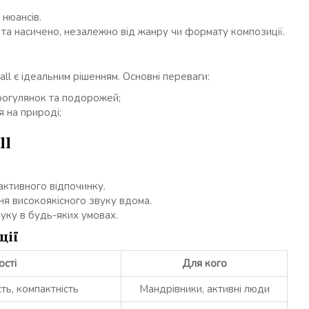
 нюансів.
 та насичено, незалежно від жанру чи формату композиції.
ll є ідеальним рішенням. Основні переваги:
рогулянок та подорожей;
я на природі;
ll
ктивного відпочинку.
я високоякісного звуку вдома.
уку в будь-яких умовах.
ції
ості
Для кого
ть, компактність
Мандрівники, активні люди