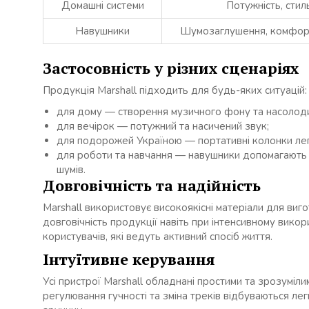
Домашні системи
Потужність, стил
Навушники
Шумозаглушення, комфорт
Застосовність у різних сценаріях
Продукція Marshall підходить для будь-яких ситуацій:
для дому — створення музичного фону та насолоди
для вечірок — потужний та насичений звук;
для подорожей Україною — портативні колонки лег
для роботи та навчання — навушники допомагають
шумів.
Довговічність та надійність
Marshall використовує високоякісні матеріали для виго
довговічність продукції навіть при інтенсивному вико
користувачів, які ведуть активний спосіб життя.
Інтуїтивне керування
Усі пристрої Marshall обладнані простими та зрозуміл
регулювання гучності та зміна треків відбуваються л