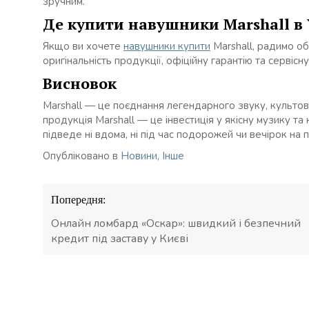
зручним.
Де купити навушники Marshall в 
Якщо ви хочете
навушники купити
Marshall, радимо об
оригінальність продукції, офіційну гарантію та сервісну
Висновок
Marshall — це поєднання легендарного звуку, культово
продукція Marshall — це інвестиція у якісну музику т
підведе ні вдома, ні під час подорожей чи вечірок на 
Опубліковано в
Новини
,
Інше
Навігація
Попередня:
записів
Онлайн ломбард «Оскар»: швидкий і безпечний
кредит під заставу у Києві