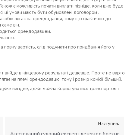
 Також є можливість почати виплати пізніше, коли вже буде
сі ці умови мають бути обумовлені договором .
засобів лягає на орендодавця, тому що фактично до
саме він.
водиться орендодавцем.
уванню.
а повну вартість, слід подумати про придбання його у
дит вийде в кінцевому результаті дешевше. Проте не варто
гає на плечі орендодавцю, тому і розмір комісії більший.
 дуже вигідне, адже можна користуватись транспортом і
Наступна:
Атестований судовий експерт детектор брехні: