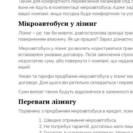
Також для комфортного перевезення пасажирів слід п
вони не йдуть в комплектації мікроавтобуса. Адже за
вашої компанії, якщо поїздка буде комфортною та ус
Мікроавтобуси у лізинг
Лізинг – це, так би мовити, довгострокова оренда тра
поверненням власнику. Як це працює? Зараз дізнаєтес
Мікроавтобуси у лізинг дозволять користуватися транс
встановлені умовами договору. Після закінчення стро
недостатню суму, або повернути її компанії, що надала
інший.
Умови та тарифи придбання мікроавтобуса у лізинг можу
договорі. Для цього він ретельно складається і пере
Суми виплат також будуть відрізнятися в залежності ві
Переваги лізингу
Порівняно з придбанням мікроавтобуса в кредит, лізин
Швидке отримання мікроавтобуса.
Не потребує гарантій, достатньо мати лиш
Гнучкість в щомісячних платіжках. Можна с