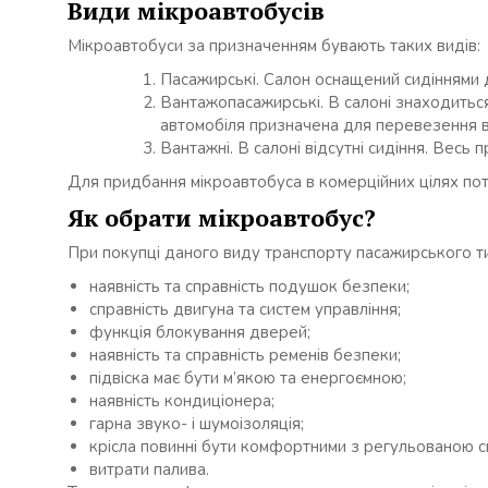
Види мікроавтобусів
Мікроавтобуси за призначенням бувають таких видів:
Пасажирські. Салон оснащений сидіннями 
Вантажопасажирські. В салоні знаходиться
автомобіля призначена для перевезення в
Вантажні. В салоні відсутні сидіння. Весь 
Для придбання мікроавтобуса в комерційних цілях пот
Як обрати мікроавтобус?
При покупці даного виду транспорту пасажирського тип
наявність та справність подушок безпеки;
справність двигуна та систем управління;
функція блокування дверей;
наявність та справність ременів безпеки;
підвіска має бути м’якою та енергоємною;
наявність кондиціонера;
гарна звуко- і шумоізоляція;
крісла повинні бути комфортними з регульованою с
витрати палива.