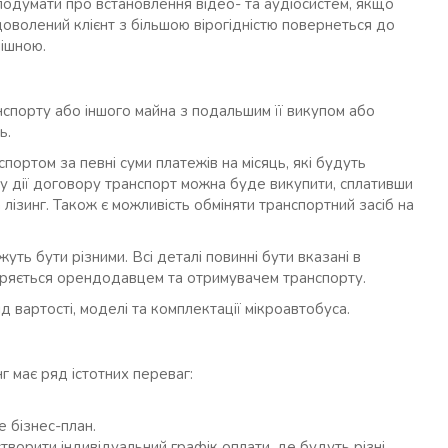
одумати про встановлення відео- та аудіосистем, якщо
доволений клієнт з більшою вірогідністю повернеться до
пішною.
нспорту або іншого майна з подальшим її викупом або
ь.
портом за певні суми платежів на місяць, які будуть
ку дії договору транспорт можна буде викупити, сплативши
 лізинг. Також є можливість обміняти транспортний засіб на
ть бути різними. Всі деталі повинні бути вказані в
віряється орендодавцем та отримувачем транспорту.
д вартості, моделі та комплектації мікроавтобуса.
г має ряд істотних переваг:
е бізнес-план.
творити індивідуальний графік оплати, де будуть різні