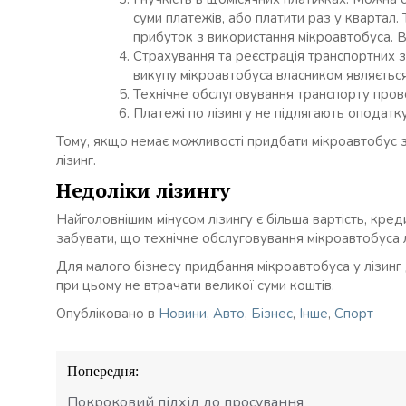
суми платежів, або платити раз у квартал.
прибуток з використання мікроавтобуса. В
Страхування та реєстрація транспортних 
викупу мікроавтобуса власником являється 
Технічне обслуговування транспорту про
Платежі по лізингу не підлягають оподатк
Тому, якщо немає можливості придбати мікроавтобус з
лізинг.
Недоліки лізингу
Найголовнішим мінусом лізингу є більша вартість, кре
забувати, що технічне обслуговування мікроавтобуса ля
Для малого бізнесу придбання мікроавтобуса у лізинг
при цьому не втрачати великої суми коштів.
Опубліковано в
Новини
,
Авто
,
Бізнес
,
Інше
,
Спорт
Навігація
Попередня:
записів
Покроковий підхід до просування