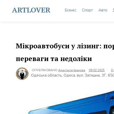
Skip
to
ARTLOVER
Бізнес
Спорт
Авто
content
Мікроавтобуси у лізинг: по
переваги та недоліки
ОПУБЛІКОВАНО
Анастасія Іванова
09.02.2025
0
Одеська область, Одеса, вул. Затишна, 3Г, 65