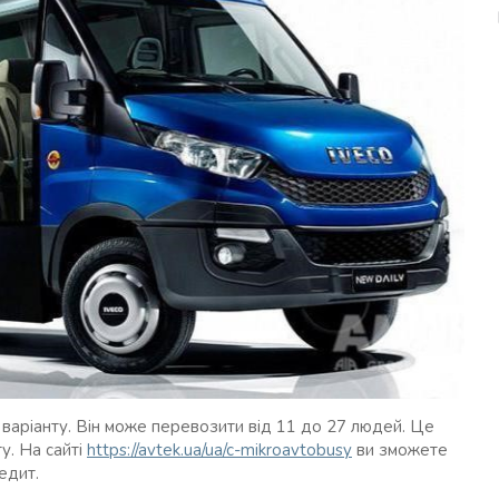
варіанту. Він може перевозити від 11 до 27 людей. Це
у. На сайті
https://avtek.ua/ua/c-mikroavtobusy
ви зможете
едит.