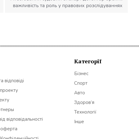
важливість та роль у правових розслідуваннях
Категорії
Бізнес
а відповіді
Спорт
 проекту
Авто
оекту
Здоров’я
ртнеры
Технології
ід відповідальності
Інше
 оферта
 Конфіденційності