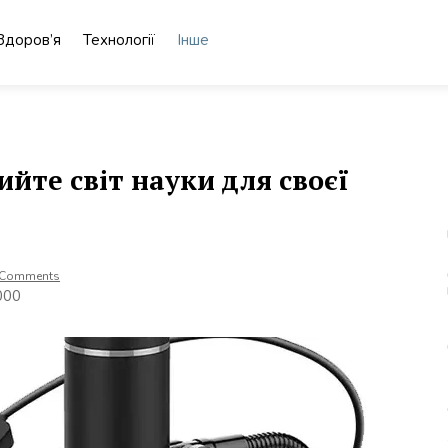
Здоров’я
Технології
Інше
йте світ науки для своєї
 Comments
000