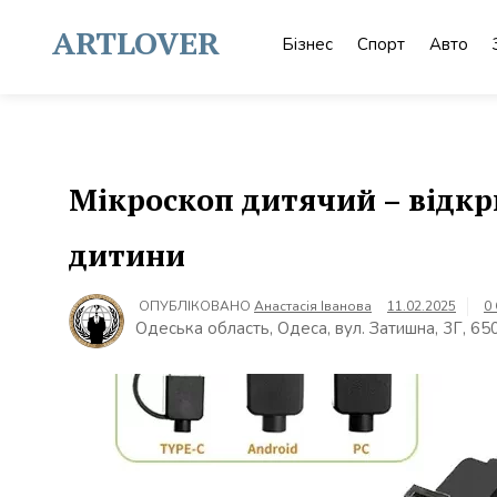
Skip
to
ARTLOVER
Бізнес
Спорт
Авто
content
Мікроскоп дитячий – відкри
дитини
ОПУБЛІКОВАНО
Анастасія Іванова
11.02.2025
0
Одеська область, Одеса, вул. Затишна, 3Г, 65