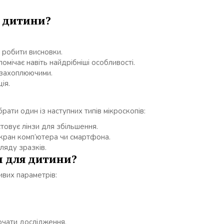
я дитини?
 робити висновки.
помічає навіть найдрібніші особливості.
ь захоплюючими.
ія.
рати один із наступних типів мікроскопів:
товує лінзи для збільшення.
ран комп’ютера чи смартфона.
ляду зразків.
 для дитини?
ивих параметрів:
чати дослідження.