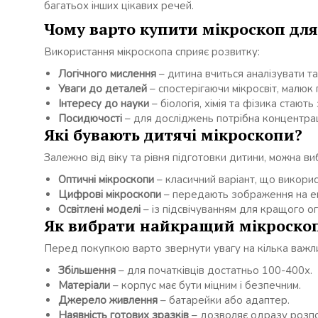
багатьох інших цікавих речей.
Чому варто купити мікроскоп дл
Використання мікроскопа сприяє розвитку:
Логічного мислення
– дитина вчиться аналізувати та
Уваги до деталей
– спостерігаючи мікросвіт, малюк 
Інтересу до науки
– біологія, хімія та фізика стают
Посидючості
– для досліджень потрібна концентрац
Які бувають дитячі мікроскопи?
Залежно від віку та рівня підготовки дитини, можна виб
Оптичні мікроскопи
– класичний варіант, що викорис
Цифрові мікроскопи
– передають зображення на ек
Освітлені моделі
– із підсвічуванням для кращого ог
Як вибрати найкращий мікроскоп
Перед покупкою варто звернути увагу на кілька важл
Збільшення
– для початківців достатньо 100-400х.
Матеріали
– корпус має бути міцним і безпечним.
Джерело живлення
– батарейки або адаптер.
Наявність готових зразків
– дозволяє одразу розпо