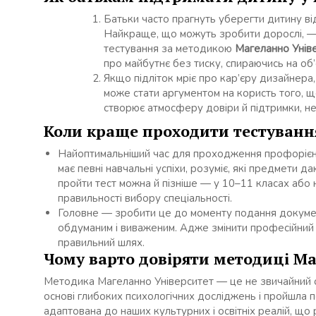
Батьки часто прагнуть уберегти дитину від
Найкраще, що можуть зробити дорослі, — 
тестування за методикою
Магеланно Унів
про майбутнє без тиску, спираючись на об’є
Якщо підліток мріє про кар’єру дизайнера,
може стати аргументом на користь того, щ
створює атмосферу довіри й підтримки, не
Коли краще проходити тестуванн
Найоптимальніший час для проходження профорієнт
має певні навчальні успіхи, розуміє, які предмети 
пройти тест можна й пізніше — у 10–11 класах або н
правильності вибору спеціальності.
Головне — зробити це до моменту подання докумен
обдуманим і виваженим. Адже змінити професійний 
правильний шлях.
Чому варто довіряти методиці Ма
Методика Магеланно Університет — це не звичайний о
основі глибоких психологічних досліджень і пройшла п
адаптована до наших культурних і освітніх реалій, що