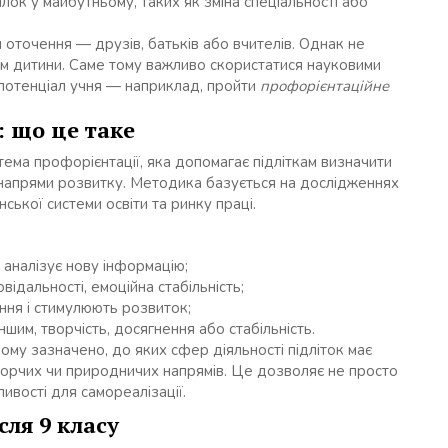
лок у майбутньому, таких як зміна спеціальності або
м оточення — друзів, батьків або вчителів. Однак не
м дитини. Саме тому важливо скористатися науковими
 потенціал учня — наприклад, пройти
профорієнтаційне
 що це таке
ема профорієнтації, яка допомагає підліткам визначити
ні напрями розвитку. Методика базується на дослідженнях
нської системи освіти та ринку праці.
 аналізує нову інформацію;
відальності, емоційна стабільність;
ння і стимулюють розвиток;
им, творчість, досягнення або стабільність.
кому зазначено, до яких сфер діяльності підліток має
творчих чи природничих напрямів. Це дозволяє не просто
ивості для самореалізації.
сля 9 класу