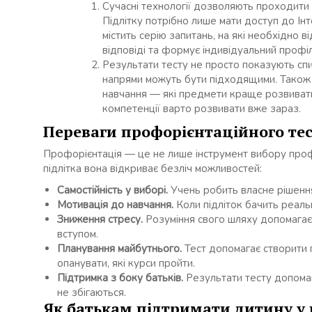
Сучасні технології дозволяють проходити 
Підлітку потрібно лише мати доступ до Інт
містить серію запитань, на які необхідно в
відповіді та формує індивідуальний профіл
Результати тесту не просто показують спи
напрями можуть бути підходящими. Також
навчання — які предмети краще розвивати, 
компетенції варто розвивати вже зараз.
Переваги профорієнтаційного тес
Профорієнтація — це не лише інструмент вибору профе
підлітка вона відкриває безліч можливостей:
Самостійність у виборі.
Учень робить власне рішення,
Мотивація до навчання.
Коли підліток бачить реальн
Зниження стресу.
Розуміння свого шляху допомагає
вступом.
Планування майбутнього.
Тест допомагає створити п
опанувати, які курси пройти.
Підтримка з боку батьків.
Результати тесту допомаг
не збігаються.
Як батькам підтримати дитину у 