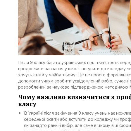
Після 9 класу багато українських підлітків стоять пер
продовжити навчання у школі, вступити до коледжу чи
хочуть стати у майбутньому. Це не просто формальніс
допомогти учням зробити усвідомлений вибір, сучасні 
розроблений за науково підтвердженою методикою
Чому важливо визначитися з про
класу
В Україні після закінчення 9 класу учень має можл
середньої освіти або вступити до коледжу чи проф
як занадто ранній вибір, але саме в цьому віці фор