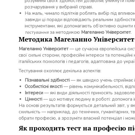
розуміння своїх здібностей дозволяє уникнути поми
розчарування у вибраній справі.
На жаль, чимало підлітків роблять вибір під впливо
завжди ці поради відповідають реальним здібностя
інструментами, які допомагають об’єктивно оцінити
тестування
за методикою
Магеланно Університет
.
Методика Магеланно Університет:
Магеланно Університет
— це сучасна європейська сист
свої сильні сторони, професійні інтереси та потенцій
італійських психологів і педагогів, адаптована до украї
Тестування охоплює декілька аспектів:
Пізнавальні здібності
— як швидко учень сприймає і
Особистісні якості
— рівень комунікабельності, відпо
Інтереси
— які види діяльності приносять задоволе
Цінності
— що мотивує людину в роботі: допомога інш
На основі результатів формується детальний звіт, у я
схильність — наприклад, до технічних, гуманітарних, 
обрати професію, а зрозуміти власний потенціал і можл
Як проходить тест на професію пі