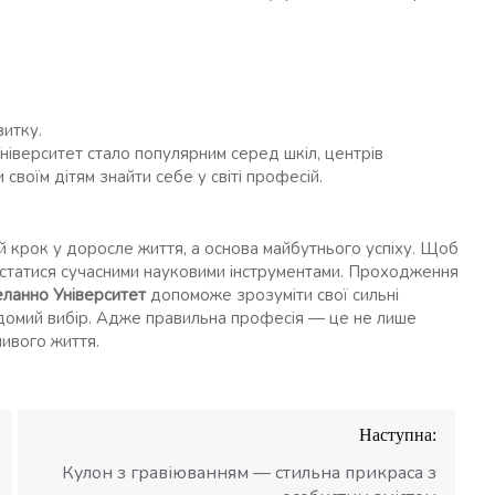
витку.
іверситет стало популярним серед шкіл, центрів
 своїм дітям знайти себе у світі професій.
й крок у доросле життя, а основа майбутнього успіху. Щоб
истатися сучасними науковими інструментами. Проходження
ланно Університет
допоможе зрозуміти свої сильні
ідомий вибір. Адже правильна професія — це не лише
ливого життя.
Наступна:
Кулон з гравіюванням — стильна прикраса з