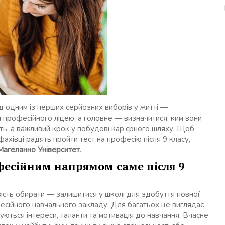
ед одним із перших серйозних виборів у житті —
 професійного ліцею, а головне — визначитися, ким вони
ть, а важливий крок у побудові кар’єрного шляху. Щоб
фахівці радять пройти тест на професію після 9 класу,
Магеланно Університет
.
фесійним напрямом саме після 9
ивість обирати — залишитися у школі для здобуття повної
есійного навчального закладу. Для багатьох це виглядає
муються інтереси, таланти та мотивація до навчання. Вчасне