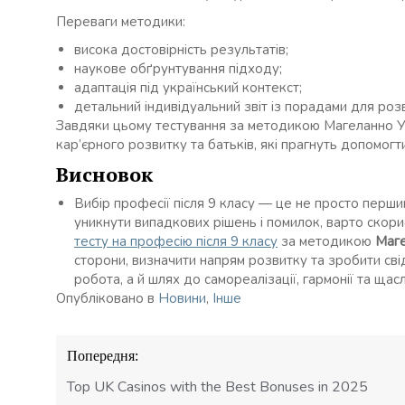
Переваги методики:
висока достовірність результатів;
наукове обґрунтування підходу;
адаптація під український контекст;
детальний індивідуальний звіт із порадами для роз
Завдяки цьому тестування за методикою Магеланно Ун
кар’єрного розвитку та батьків, які прагнуть допомогти
Висновок
Вибір професії після 9 класу — це не просто перши
уникнути випадкових рішень і помилок, варто скор
тесту на професію після 9 класу
за методикою
Маге
сторони, визначити напрям розвитку та зробити св
робота, а й шлях до самореалізації, гармонії та щас
Опубліковано в
Новини
,
Інше
Навігація
Попередня:
записів
Top UK Casinos with the Best Bonuses in 2025