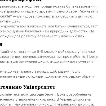
 помилок, але іноді їхні поради можуть бути нав’язливими.
це допомогти підлітку зрозуміти самого себе. Результати
ерситет
— це чудова можливість поговорити з дитиною
ктивні дані.
 журналіста або програміста, але батьки сумніваються, тест
о вибір дитини базується на її природних здібностях. Це
обхідну для розвитку впевненості у власних силах.
я
аційного тесту — це 8–9 класи. У цей період учень уже
даються легше, і починає замислюватися про майбутнє. Проте
авіть після закінчення школи, якщо виникають сумніви у
тів до навчального закладу, щоб рішення було
напрям пізніше складніше і дорожче, ніж одразу обрати
геланно Університет
нлайн-тест, яких сьогодні безліч. Вона розроблена на
еревірку у європейських країнах. В Україні ця система
 робить її максимально точною для українських школярів.