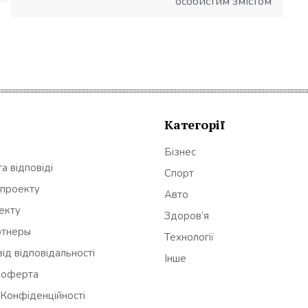
особистим змістом
Категорії
Бізнес
а відповіді
Спорт
 проекту
Авто
оекту
Здоров’я
ртнеры
Технології
ід відповідальності
Інше
 оферта
 Конфіденційності