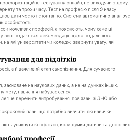
профорієнтаційне тестування онлайн, не виходячи з дому.
ернету та трохи часу. Тест на професію після 9 класу
ідповідати чесно і спонтанно. Система автоматично аналізує
ь особистості.
сок можливих професій, а пояснюють, чому саме ці
 у звіті подаються рекомендації щодо подальшого
на які університети чи коледжі звернути увагу, які
тування для підлітків
сії, а й важливий етап самопізнання. Для сучасного
 засноване на наукових даних, а не на думках інших.
у мету, навчання набуває сенсу.
 легше пережити випробування, пов’язані зі ЗНО або
окроковий план: що потрібно вивчити, які навички
ають уникнути конфліктів, коли думки дитини та дорослих
виборі професії