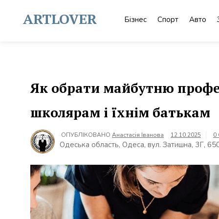
Skip
to
ARTLOVER
Бізнес
Спорт
Авто
content
Як обрати майбутню профес
школярам і їхнім батькам
ОПУБЛІКОВАНО
Анастасія Іванова
12.10.2025
0
Одеська область, Одеса, вул. Затишна, 3Г, 65