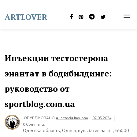
Skip
to
ARTLOVER
content
TOG
NAVI
Инъекции тестостерона
энантат в бодибилдинге:
руководство от
sportblog.com.ua
ОПУБЛІКОВАНО
Анастасія Іванова
07.05.2024
0 Comments
Одеська область, Одеса, вул. Затишна, 3Г, 65000