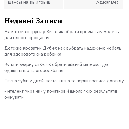
шансы на выигрыш
Azucar Bet
Недавні Записи
Ексклюзивні труни у Києві: як обрати преміальну модель
для гідного прощання
Детские кроватки Дубик: как выбрать надежную мебель
для здорового сна ребенка
Купити зварну сітку: як обрати якісний матеріал для
будівництва та огородження
Гігієна зубів у дітей: паста, щітка та перші правила догляду
«Інтелект України» у початковій школі: яких результатів
очікувати