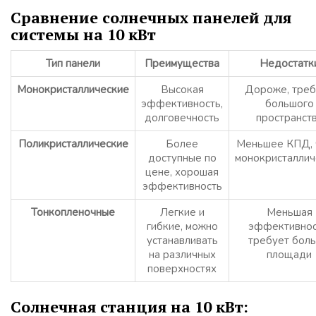
Сравнение солнечных панелей для
системы на 10 кВт
Тип панели
Преимущества
Недостатк
Монокристаллические
Высокая
Дороже, тре
эффективность,
большого
долговечность
пространст
Поликристаллические
Более
Меньшее КПД, 
доступные по
монокристаллич
цене, хорошая
эффективность
Тонкопленочные
Легкие и
Меньшая
гибкие, можно
эффективнос
устанавливать
требует бол
на различных
площади
поверхностях
Солнечная станция на 10 кВт: