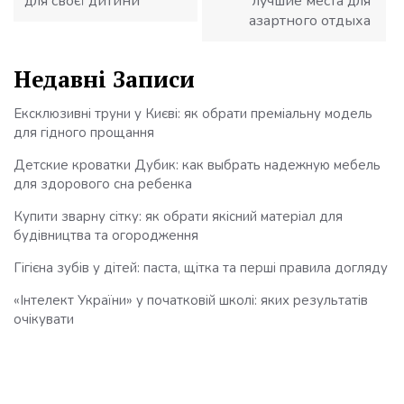
для своєї дитини
лучшие места для
азартного отдыха
Недавні Записи
Ексклюзивні труни у Києві: як обрати преміальну модель
для гідного прощання
Детские кроватки Дубик: как выбрать надежную мебель
для здорового сна ребенка
Купити зварну сітку: як обрати якісний матеріал для
будівництва та огородження
Гігієна зубів у дітей: паста, щітка та перші правила догляду
«Інтелект України» у початковій школі: яких результатів
очікувати