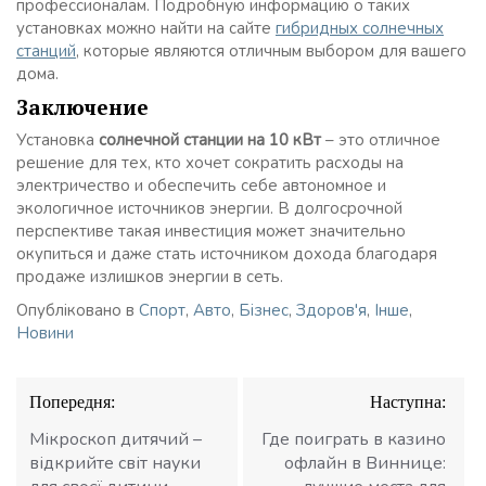
профессионалам. Подробную информацию о таких
установках можно найти на сайте
гибридных солнечных
станций
, которые являются отличным выбором для вашего
дома.
Заключение
Установка
солнечной станции на 10 кВт
– это отличное
решение для тех, кто хочет сократить расходы на
электричество и обеспечить себе автономное и
экологичное источников энергии. В долгосрочной
перспективе такая инвестиция может значительно
окупиться и даже стать источником дохода благодаря
продаже излишков энергии в сеть.
Опубліковано в
Спорт
,
Авто
,
Бізнес
,
Здоров'я
,
Інше
,
Новини
Навігація
Попередня:
Наступна:
записів
Мікроскоп дитячий –
Где поиграть в казино
відкрийте світ науки
офлайн в Виннице: